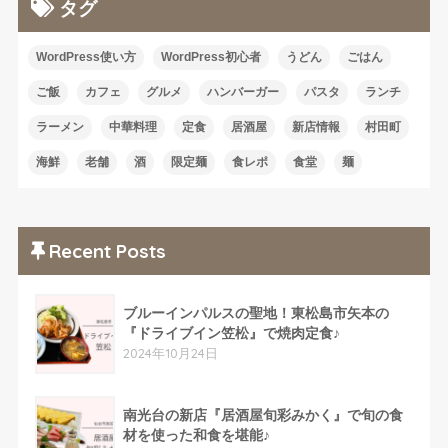
タグ
WordPress使い方
WordPress初心者
うどん
ごはん
ご飯
カフェ
グルメ
ハンバーガー
パスタ
ランチ
ラーメン
中華料理
定食
居酒屋
新店情報
村田町
海鮮
老舗
酒
限定麺
食レポ
食堂
麺
Recent Posts
ブルーインパルスの聖地！東松島市矢本の
『ドライブイン笠松』で焼肉定食♪
2024年10月24日
南光台の新店『居酒屋旬彩みかく』で旬の食
材を使った和食を堪能♪