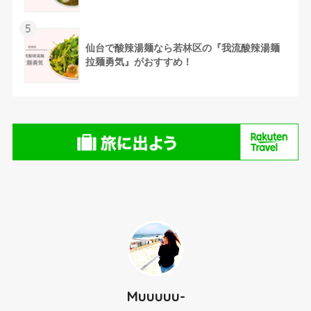
5
仙台で酸辣湯麺なら若林区の『我流酸辣湯麺
拉麺勇気』がおすすめ！
Muuuuu-