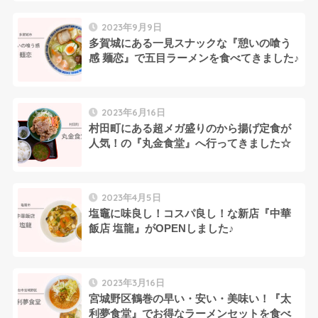
2023年9月9日
多賀城にある一見スナックな『憩いの喰う
感 麺恋』で五目ラーメンを食べてきました♪
2023年6月16日
村田町にある超メガ盛りのから揚げ定食が
人気！の『丸金食堂』へ行ってきました☆
2023年4月5日
塩竈に味良し！コスパ良し！な新店『中華
飯店 塩龍』がOPENしました♪
2023年3月16日
宮城野区鶴巻の早い・安い・美味い！『太
利夢食堂』でお得なラーメンセットを食べ