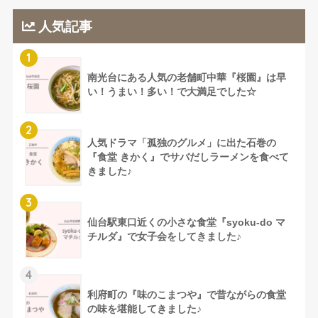
人気記事
1
南光台にある人気の老舗町中華『桜園』は早
い！うまい！多い！で大満足でした☆
2
人気ドラマ「孤独のグルメ」に出た石巻の
『食堂 きかく』でサバだしラーメンを食べて
きました♪
3
仙台駅東口近くの小さな食堂『syoku-do マ
チルダ』で女子会をしてきました♪
4
利府町の『味のこまつや』で昔ながらの食堂
の味を堪能してきました♪