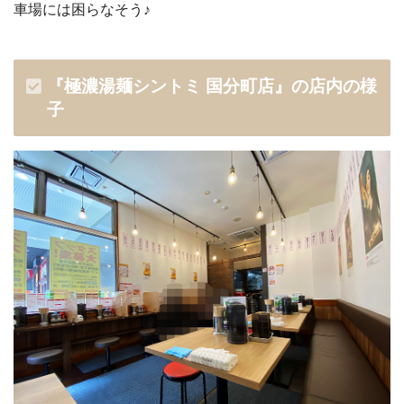
車場には困らなそう♪
『極濃湯麺シントミ 国分町店』
の店内の様
子