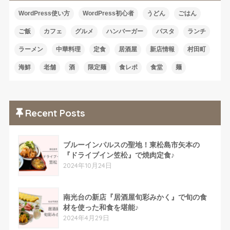
WordPress使い方
WordPress初心者
うどん
ごはん
ご飯
カフェ
グルメ
ハンバーガー
パスタ
ランチ
ラーメン
中華料理
定食
居酒屋
新店情報
村田町
海鮮
老舗
酒
限定麺
食レポ
食堂
麺
Recent Posts
ブルーインパルスの聖地！東松島市矢本の
『ドライブイン笠松』で焼肉定食♪
2024年10月24日
南光台の新店『居酒屋旬彩みかく』で旬の食
材を使った和食を堪能♪
2024年4月29日