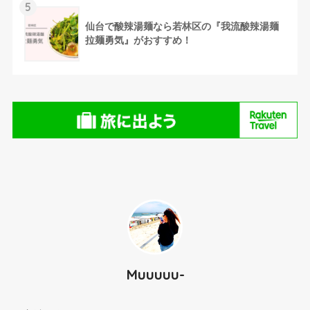
5
仙台で酸辣湯麺なら若林区の『我流酸辣湯麺
拉麺勇気』がおすすめ！
⚫︎
Muuuuu-