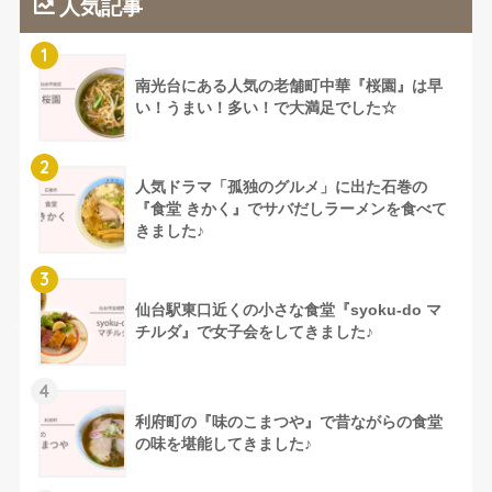
人気記事
1
南光台にある人気の老舗町中華『桜園』は早
い！うまい！多い！で大満足でした☆
2
人気ドラマ「孤独のグルメ」に出た石巻の
『食堂 きかく』でサバだしラーメンを食べて
きました♪
3
仙台駅東口近くの小さな食堂『syoku-do マ
チルダ』で女子会をしてきました♪
4
利府町の『味のこまつや』で昔ながらの食堂
の味を堪能してきました♪