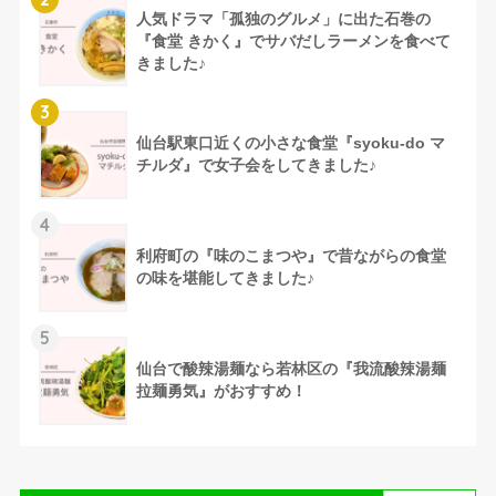
人気ドラマ「孤独のグルメ」に出た石巻の
『食堂 きかく』でサバだしラーメンを食べて
きました♪
3
仙台駅東口近くの小さな食堂『syoku-do マ
チルダ』で女子会をしてきました♪
4
⚫︎
利府町の『味のこまつや』で昔ながらの食堂
の味を堪能してきました♪
5
仙台で酸辣湯麺なら若林区の『我流酸辣湯麺
拉麺勇気』がおすすめ！