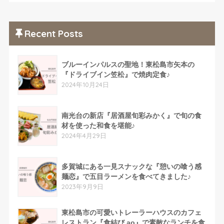
Recent Posts
ブルーインパルスの聖地！東松島市矢本の
『ドライブイン笠松』で焼肉定食♪
2024年10月24日
南光台の新店『居酒屋旬彩みかく』で旬の食
材を使った和食を堪能♪
2024年4月29日
多賀城にある一見スナックな『憩いの喰う感
麺恋』で五目ラーメンを食べてきました♪
2023年9月9日
東松島市の可愛いトレーラーハウスのカフェ
レストラン『食結び ao』で素敵なランチを食