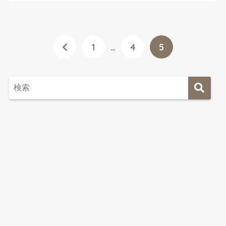
1
…
4
5