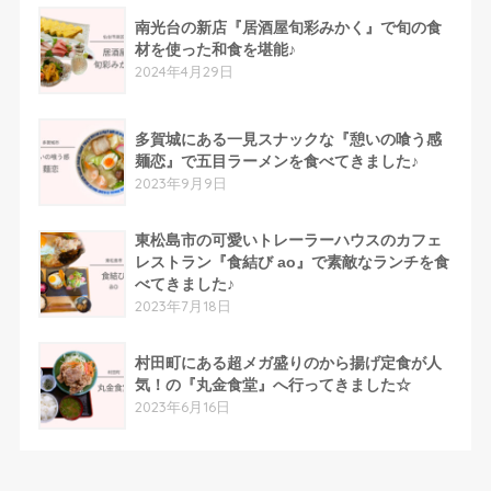
南光台の新店『居酒屋旬彩みかく』で旬の食
材を使った和食を堪能♪
2024年4月29日
多賀城にある一見スナックな『憩いの喰う感
麺恋』で五目ラーメンを食べてきました♪
2023年9月9日
東松島市の可愛いトレーラーハウスのカフェ
レストラン『食結び ao』で素敵なランチを食
べてきました♪
2023年7月18日
村田町にある超メガ盛りのから揚げ定食が人
気！の『丸金食堂』へ行ってきました☆
2023年6月16日