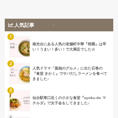
人気記事
1
南光台にある人気の老舗町中華『桜園』は早
い！うまい！多い！で大満足でした☆
2
人気ドラマ「孤独のグルメ」に出た石巻の
『食堂 きかく』でサバだしラーメンを食べて
きました♪
3
仙台駅東口近くの小さな食堂『syoku-do マ
チルダ』で女子会をしてきました♪
4