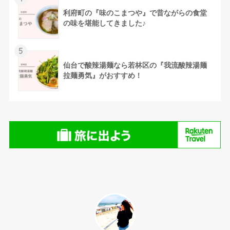
利府町の『味のこまつや』で昔ながらの食堂
の味を堪能してきました♪
5
仙台で酸辣湯麺なら若林区の『我流酸辣湯麺
拉麺勇気』がおすすめ！
⚫︎