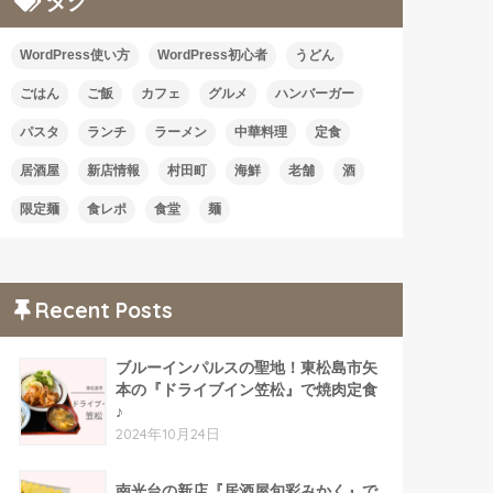
タグ
WordPress使い方
WordPress初心者
うどん
ごはん
ご飯
カフェ
グルメ
ハンバーガー
パスタ
ランチ
ラーメン
中華料理
定食
居酒屋
新店情報
村田町
海鮮
老舗
酒
限定麺
食レポ
食堂
麺
Recent Posts
ブルーインパルスの聖地！東松島市矢
本の『ドライブイン笠松』で焼肉定食
♪
2024年10月24日
南光台の新店『居酒屋旬彩みかく』で