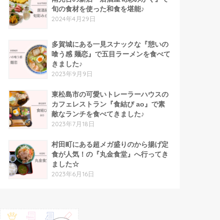
旬の食材を使った和食を堪能♪
2024年4月29日
多賀城にある一見スナックな『憩いの
喰う感 麺恋』で五目ラーメンを食べて
きました♪
2023年9月9日
東松島市の可愛いトレーラーハウスの
カフェレストラン『食結び ao』で素
敵なランチを食べてきました♪
2023年7月18日
村田町にある超メガ盛りのから揚げ定
食が人気！の『丸金食堂』へ行ってき
ました☆
2023年6月16日