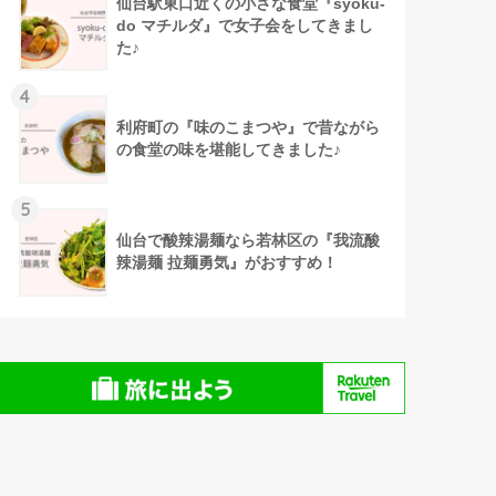
仙台駅東口近くの小さな食堂『syoku-
do マチルダ』で女子会をしてきまし
た♪
4
利府町の『味のこまつや』で昔ながら
の食堂の味を堪能してきました♪
5
仙台で酸辣湯麺なら若林区の『我流酸
辣湯麺 拉麺勇気』がおすすめ！