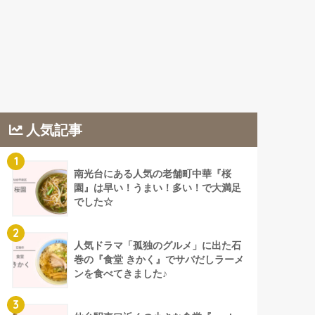
人気記事
1
南光台にある人気の老舗町中華『桜
園』は早い！うまい！多い！で大満足
でした☆
2
人気ドラマ「孤独のグルメ」に出た石
巻の『食堂 きかく』でサバだしラーメ
ンを食べてきました♪
3