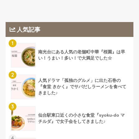
人気記事
1
南光台にある人気の老舗町中華『桜園』は早
い！うまい！多い！で大満足でした☆
2
人気ドラマ「孤独のグルメ」に出た石巻の
『食堂 きかく』でサバだしラーメンを食べて
きました♪
3
仙台駅東口近くの小さな食堂『syoku-do マ
チルダ』で女子会をしてきました♪
4