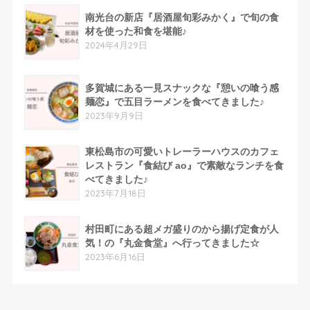
南光台の新店『居酒屋旬彩みかく』で旬の食
材を使った和食を堪能♪
2024年4月29日
多賀城にある一見スナックな『憩いの喰う感
麺恋』で五目ラーメンを食べてきました♪
2023年9月9日
東松島市の可愛いトレーラーハウスのカフェ
レストラン『食結び ao』で素敵なランチを食
べてきました♪
2023年7月18日
村田町にある超メガ盛りのから揚げ定食が人
気！の『丸金食堂』へ行ってきました☆
2023年6月16日