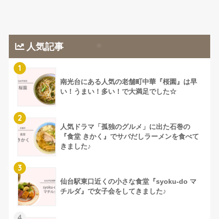
人気記事
1
南光台にある人気の老舗町中華『桜園』は早
い！うまい！多い！で大満足でした☆
2
人気ドラマ「孤独のグルメ」に出た石巻の
『食堂 きかく』でサバだしラーメンを食べて
きました♪
3
仙台駅東口近くの小さな食堂『syoku-do マ
チルダ』で女子会をしてきました♪
4