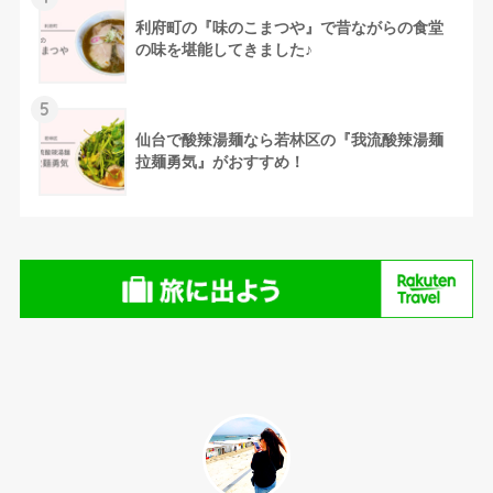
利府町の『味のこまつや』で昔ながらの食堂
の味を堪能してきました♪
5
仙台で酸辣湯麺なら若林区の『我流酸辣湯麺
拉麺勇気』がおすすめ！
⚫︎