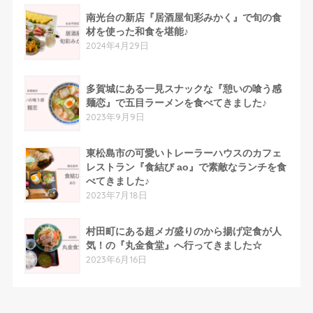
南光台の新店『居酒屋旬彩みかく』で旬の食
材を使った和食を堪能♪
2024年4月29日
多賀城にある一見スナックな『憩いの喰う感
麺恋』で五目ラーメンを食べてきました♪
2023年9月9日
東松島市の可愛いトレーラーハウスのカフェ
レストラン『食結び ao』で素敵なランチを食
べてきました♪
2023年7月18日
村田町にある超メガ盛りのから揚げ定食が人
気！の『丸金食堂』へ行ってきました☆
2023年6月16日