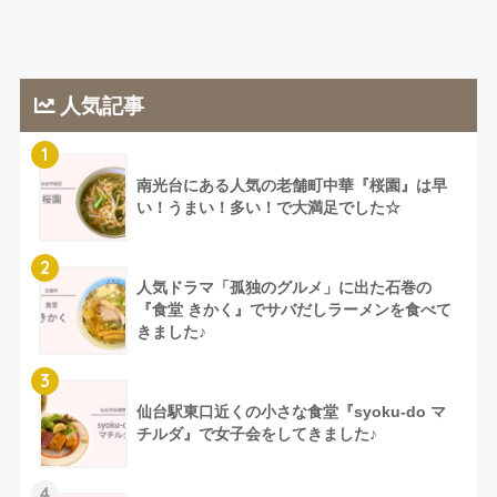
人気記事
1
南光台にある人気の老舗町中華『桜園』は早
い！うまい！多い！で大満足でした☆
2
人気ドラマ「孤独のグルメ」に出た石巻の
『食堂 きかく』でサバだしラーメンを食べて
きました♪
3
仙台駅東口近くの小さな食堂『syoku-do マ
チルダ』で女子会をしてきました♪
4