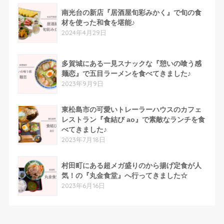
南光台の新店『居酒屋旬彩みかく』で旬の食
材を使った和食を堪能♪
2024年4月29日
多賀城にある一見スナックな『憩いの喰う感
麺恋』で五目ラーメンを食べてきました♪
2023年9月9日
東松島市の可愛いトレーラーハウスのカフェ
レストラン『食結び ao』で素敵なランチを食
べてきました♪
2023年7月18日
村田町にある超メガ盛りのから揚げ定食が人
気！の『丸金食堂』へ行ってきました☆
2023年6月16日