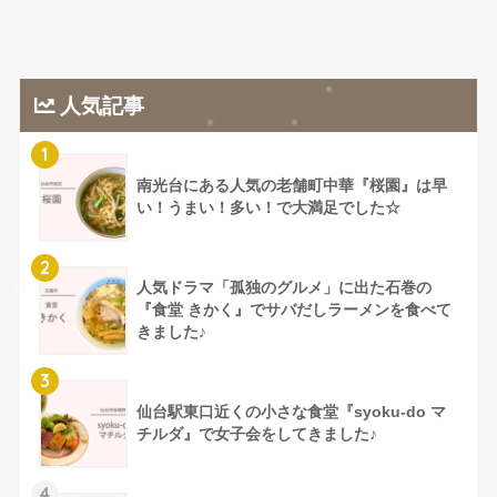
人気記事
1
南光台にある人気の老舗町中華『桜園』は早
い！うまい！多い！で大満足でした☆
2
人気ドラマ「孤独のグルメ」に出た石巻の
『食堂 きかく』でサバだしラーメンを食べて
きました♪
3
仙台駅東口近くの小さな食堂『syoku-do マ
チルダ』で女子会をしてきました♪
4