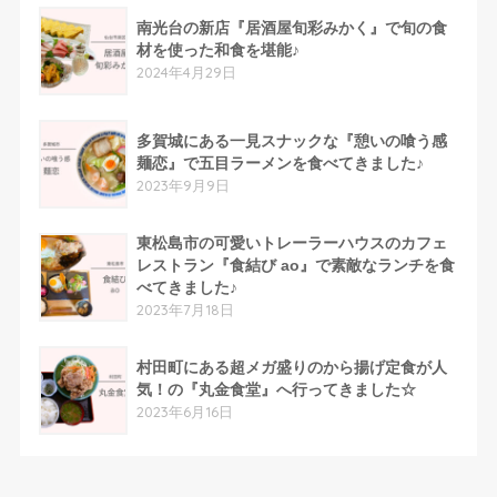
南光台の新店『居酒屋旬彩みかく』で旬の食
材を使った和食を堪能♪
2024年4月29日
多賀城にある一見スナックな『憩いの喰う感
麺恋』で五目ラーメンを食べてきました♪
2023年9月9日
東松島市の可愛いトレーラーハウスのカフェ
レストラン『食結び ao』で素敵なランチを食
べてきました♪
2023年7月18日
村田町にある超メガ盛りのから揚げ定食が人
気！の『丸金食堂』へ行ってきました☆
2023年6月16日