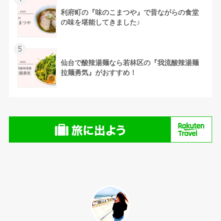
利府町の『味のこまつや』で昔ながらの食堂
の味を堪能してきました♪
5
仙台で酸辣湯麺なら若林区の『我流酸辣湯麺
拉麺勇気』がおすすめ！
⚫︎