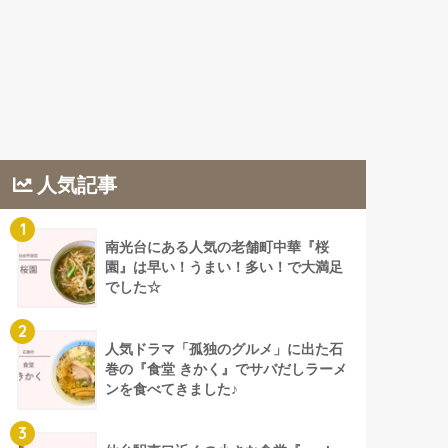
人気記事
1
南光台にある人気の老舗町中華『桜
園』は早い！うまい！多い！で大満足
でした☆
2
人気ドラマ「孤独のグルメ」に出た石
巻の『食堂 きかく』でサバだしラーメ
ンを食べてきました♪
3