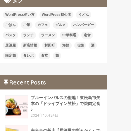
タグ
WordPress使い方
WordPress初心者
うどん
ごはん
ご飯
カフェ
グルメ
ハンバーガー
パスタ
ランチ
ラーメン
中華料理
定食
居酒屋
新店情報
村田町
海鮮
老舗
酒
限定麺
食レポ
食堂
麺
Recent Posts
ブルーインパルスの聖地！東松島市矢
本の『ドライブイン笠松』で焼肉定食
♪
2024年10月24日
南光台の新店『居酒屋旬彩みかく』で