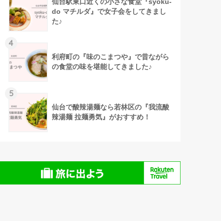
仙台駅東口近くの小さな食堂『syoku-
do マチルダ』で女子会をしてきまし
た♪
4
利府町の『味のこまつや』で昔ながら
の食堂の味を堪能してきました♪
5
仙台で酸辣湯麺なら若林区の『我流酸
辣湯麺 拉麺勇気』がおすすめ！