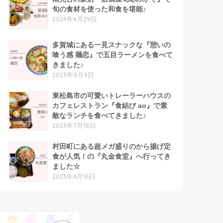
旬の食材を使った和食を堪能♪
2024年4月29日
多賀城にある一見スナックな『憩いの
喰う感 麺恋』で五目ラーメンを食べて
きました♪
2023年9月9日
東松島市の可愛いトレーラーハウスの
カフェレストラン『食結び ao』で素
敵なランチを食べてきました♪
2023年7月18日
村田町にある超メガ盛りのから揚げ定
食が人気！の『丸金食堂』へ行ってき
ました☆
2023年6月16日