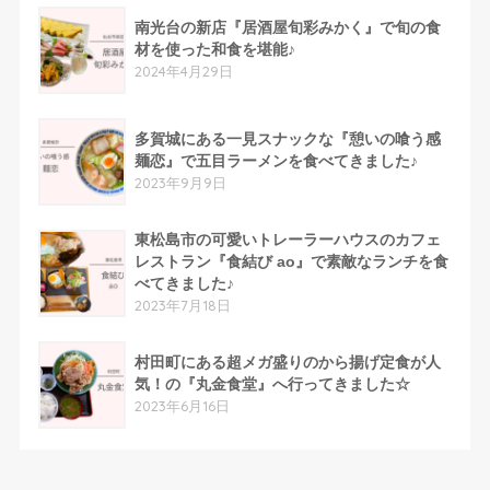
南光台の新店『居酒屋旬彩みかく』で旬の食
材を使った和食を堪能♪
2024年4月29日
多賀城にある一見スナックな『憩いの喰う感
麺恋』で五目ラーメンを食べてきました♪
2023年9月9日
東松島市の可愛いトレーラーハウスのカフェ
レストラン『食結び ao』で素敵なランチを食
べてきました♪
2023年7月18日
村田町にある超メガ盛りのから揚げ定食が人
気！の『丸金食堂』へ行ってきました☆
2023年6月16日