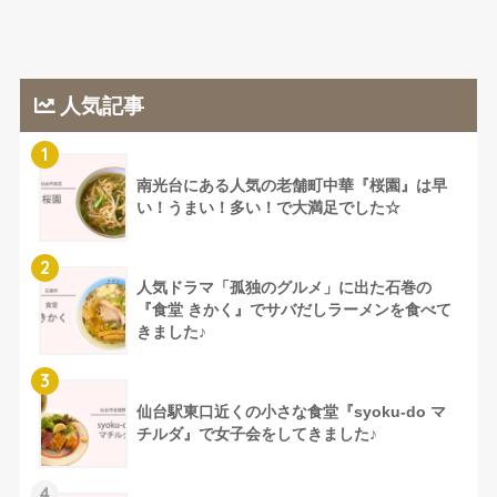
人気記事
1
南光台にある人気の老舗町中華『桜園』は早
い！うまい！多い！で大満足でした☆
2
人気ドラマ「孤独のグルメ」に出た石巻の
『食堂 きかく』でサバだしラーメンを食べて
きました♪
3
仙台駅東口近くの小さな食堂『syoku-do マ
チルダ』で女子会をしてきました♪
4