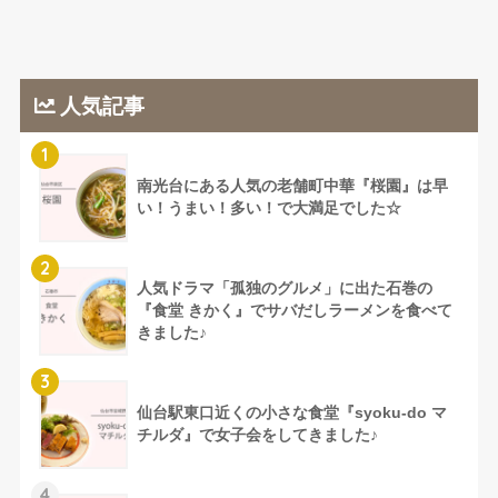
人気記事
1
南光台にある人気の老舗町中華『桜園』は早
い！うまい！多い！で大満足でした☆
2
人気ドラマ「孤独のグルメ」に出た石巻の
『食堂 きかく』でサバだしラーメンを食べて
きました♪
3
仙台駅東口近くの小さな食堂『syoku-do マ
チルダ』で女子会をしてきました♪
4