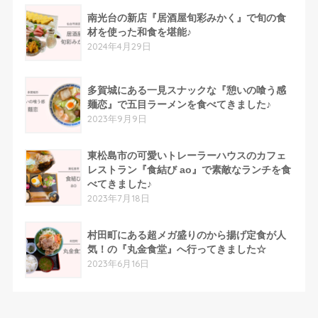
南光台の新店『居酒屋旬彩みかく』で旬の食
材を使った和食を堪能♪
2024年4月29日
多賀城にある一見スナックな『憩いの喰う感
麺恋』で五目ラーメンを食べてきました♪
2023年9月9日
東松島市の可愛いトレーラーハウスのカフェ
レストラン『食結び ao』で素敵なランチを食
べてきました♪
2023年7月18日
村田町にある超メガ盛りのから揚げ定食が人
気！の『丸金食堂』へ行ってきました☆
2023年6月16日