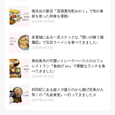
南光台の新店『居酒屋旬彩みかく』で旬の食
材を使った和食を堪能♪
2024年4月29日
多賀城にある一見スナックな『憩いの喰う感
麺恋』で五目ラーメンを食べてきました♪
2023年9月9日
東松島市の可愛いトレーラーハウスのカフェ
レストラン『食結び ao』で素敵なランチを食
べてきました♪
2023年7月18日
村田町にある超メガ盛りのから揚げ定食が人
気！の『丸金食堂』へ行ってきました☆
2023年6月16日