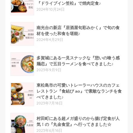
『ドライブイン笠松』で焼肉定食♪
2024年10月24日
南光台の新店『居酒屋旬彩みかく』で旬の食
材を使った和食を堪能♪
2024年4月29日
多賀城にある一見スナックな『憩いの喰う感
麺恋』で五目ラーメンを食べてきました♪
2023年9月9日
東松島市の可愛いトレーラーハウスのカフェ
レストラン『食結び ao』で素敵なランチを食
べてきました♪
2023年7月18日
村田町にある超メガ盛りのから揚げ定食が人
気！の『丸金食堂』へ行ってきました☆
2023年6月16日