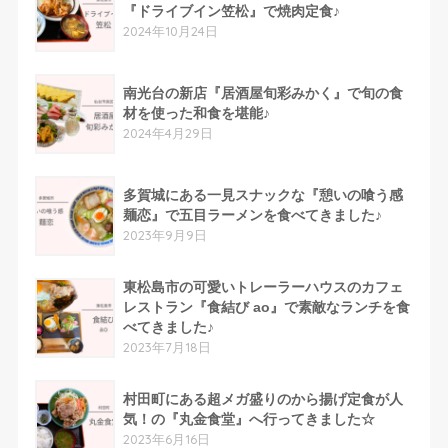
『ドライブイン笠松』で焼肉定食♪
2024年10月24日
南光台の新店『居酒屋旬彩みかく』で旬の食
材を使った和食を堪能♪
2024年4月29日
多賀城にある一見スナックな『憩いの喰う感
麺恋』で五目ラーメンを食べてきました♪
2023年9月9日
東松島市の可愛いトレーラーハウスのカフェ
レストラン『食結び ao』で素敵なランチを食
べてきました♪
2023年7月18日
村田町にある超メガ盛りのから揚げ定食が人
気！の『丸金食堂』へ行ってきました☆
2023年6月16日