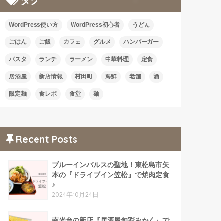
タグ
WordPress使い方
WordPress初心者
うどん
ごはん
ご飯
カフェ
グルメ
ハンバーガー
パスタ
ランチ
ラーメン
中華料理
定食
居酒屋
新店情報
村田町
海鮮
老舗
酒
限定麺
食レポ
食堂
麺
Recent Posts
ブルーインパルスの聖地！東松島市矢
本の『ドライブイン笠松』で焼肉定食
♪
2024年10月24日
南光台の新店『居酒屋旬彩みかく』で