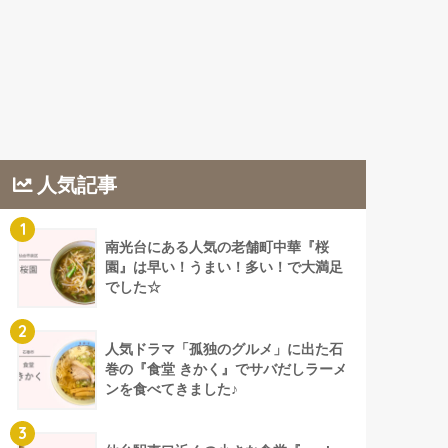
人気記事
1
南光台にある人気の老舗町中華『桜
園』は早い！うまい！多い！で大満足
でした☆
2
人気ドラマ「孤独のグルメ」に出た石
巻の『食堂 きかく』でサバだしラーメ
ンを食べてきました♪
3