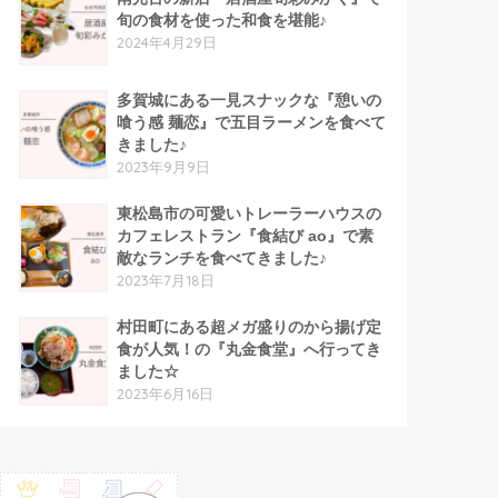
旬の食材を使った和食を堪能♪
2024年4月29日
多賀城にある一見スナックな『憩いの
喰う感 麺恋』で五目ラーメンを食べて
きました♪
2023年9月9日
東松島市の可愛いトレーラーハウスの
カフェレストラン『食結び ao』で素
敵なランチを食べてきました♪
2023年7月18日
村田町にある超メガ盛りのから揚げ定
食が人気！の『丸金食堂』へ行ってき
ました☆
2023年6月16日