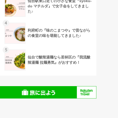
仙台駅東口近くの小さな食堂『syoku-
do マチルダ』で女子会をしてきまし
た♪
4
利府町の『味のこまつや』で昔ながら
の食堂の味を堪能してきました♪
5
仙台で酸辣湯麺なら若林区の『我流酸
辣湯麺 拉麺勇気』がおすすめ！