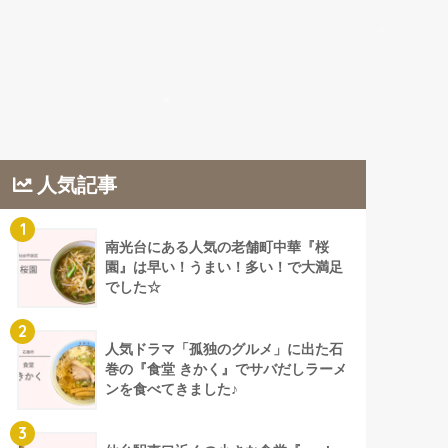
人気記事
1
南光台にある人気の老舗町中華『桜
園』は早い！うまい！多い！で大満足
でした☆
2
人気ドラマ「孤独のグルメ」に出た石
巻の『食堂 きかく』でサバだしラーメ
ンを食べてきました♪
3