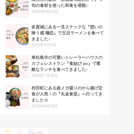
旬の食材を使った和食を堪能♪
2024年4月29日
多賀城にある一見スナックな『憩いの
喰う感 麺恋』で五目ラーメンを食べて
きました♪
2023年9月9日
東松島市の可愛いトレーラーハウスの
カフェレストラン『食結び ao』で素
敵なランチを食べてきました♪
2023年7月18日
村田町にある超メガ盛りのから揚げ定
食が人気！の『丸金食堂』へ行ってき
ました☆
2023年6月16日