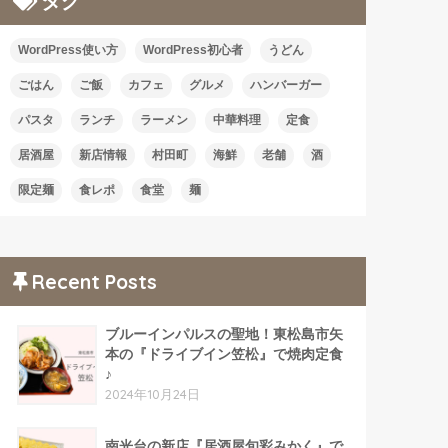
タグ
WordPress使い方
WordPress初心者
うどん
ごはん
ご飯
カフェ
グルメ
ハンバーガー
パスタ
ランチ
ラーメン
中華料理
定食
居酒屋
新店情報
村田町
海鮮
老舗
酒
限定麺
食レポ
食堂
麺
Recent Posts
ブルーインパルスの聖地！東松島市矢
本の『ドライブイン笠松』で焼肉定食
♪
2024年10月24日
南光台の新店『居酒屋旬彩みかく』で