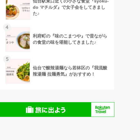
仙台駅東口近くの小さな食堂『syoku-
do マチルダ』で女子会をしてきまし
た♪
4
利府町の『味のこまつや』で昔ながら
の食堂の味を堪能してきました♪
5
仙台で酸辣湯麺なら若林区の『我流酸
辣湯麺 拉麺勇気』がおすすめ！