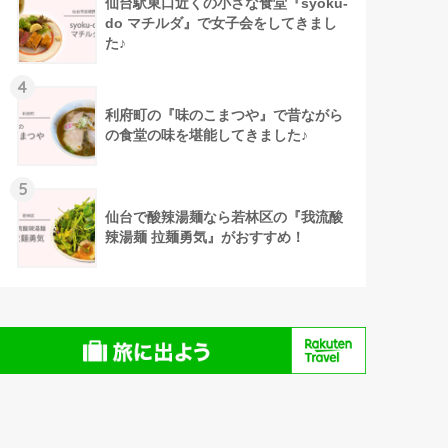
仙台駅東口近くの小さな食堂『syoku-
do マチルダ』で女子会をしてきまし
た♪
4
利府町の『味のこまつや』で昔ながら
の食堂の味を堪能してきました♪
5
仙台で酸辣湯麺なら若林区の『我流酸
辣湯麺 拉麺勇気』がおすすめ！