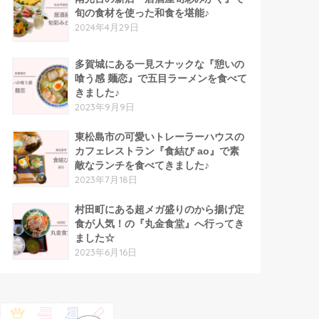
旬の食材を使った和食を堪能♪
2024年4月29日
多賀城にある一見スナックな『憩いの
喰う感 麺恋』で五目ラーメンを食べて
きました♪
2023年9月9日
東松島市の可愛いトレーラーハウスの
カフェレストラン『食結び ao』で素
敵なランチを食べてきました♪
2023年7月18日
村田町にある超メガ盛りのから揚げ定
食が人気！の『丸金食堂』へ行ってき
ました☆
2023年6月16日