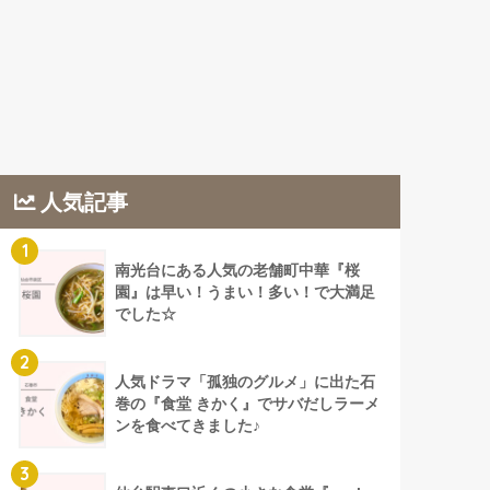
人気記事
1
南光台にある人気の老舗町中華『桜
園』は早い！うまい！多い！で大満足
でした☆
2
人気ドラマ「孤独のグルメ」に出た石
巻の『食堂 きかく』でサバだしラーメ
ンを食べてきました♪
3