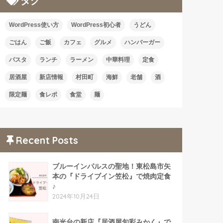
タグ
WordPress使い方
WordPress初心者
うどん
ごはん
ご飯
カフェ
グルメ
ハンバーガー
パスタ
ランチ
ラーメン
中華料理
定食
居酒屋
新店情報
村田町
海鮮
老舗
酒
限定麺
食レポ
食堂
麺
Recent Posts
ブルーインパルスの聖地！東松島市矢
本の『ドライブイン笠松』で焼肉定食
♪
2024年10月24日
南光台の新店『居酒屋旬彩みかく』で