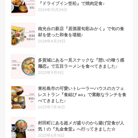
『ドライブイン笠松』で焼肉定食♪
2024年10月24日
南光台の新店『居酒屋旬彩みかく』で旬の食
材を使った和食を堪能♪
2024年4月29日
多賀城にある一見スナックな『憩いの喰う感
麺恋』で五目ラーメンを食べてきました♪
2023年9月9日
東松島市の可愛いトレーラーハウスのカフェ
レストラン『食結び ao』で素敵なランチを食
べてきました♪
2023年7月18日
村田町にある超メガ盛りのから揚げ定食が人
気！の『丸金食堂』へ行ってきました☆
2023年6月16日