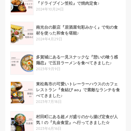
『ドライブイン笠松』で焼肉定食♪
2024年10月24日
南光台の新店『居酒屋旬彩みかく』で旬の食
材を使った和食を堪能♪
2024年4月29日
多賀城にある一見スナックな『憩いの喰う感
麺恋』で五目ラーメンを食べてきました♪
2023年9月9日
東松島市の可愛いトレーラーハウスのカフェ
レストラン『食結び ao』で素敵なランチを食
べてきました♪
2023年7月18日
村田町にある超メガ盛りのから揚げ定食が人
気！の『丸金食堂』へ行ってきました☆
2023年6月16日