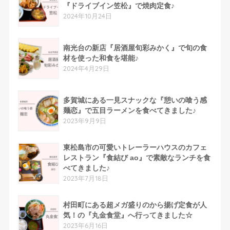
『ドライブイン笠松』で焼肉定食♪
2024年10月24日
南光台の新店『居酒屋旬彩みかく』で旬の食
材を使った和食を堪能♪
2024年4月29日
多賀城にある一見スナックな『憩いの喰う感
麺恋』で五目ラーメンを食べてきました♪
2023年9月9日
東松島市の可愛いトレーラーハウスのカフェ
レストラン『食結び ao』で素敵なランチを食
べてきました♪
2023年7月18日
村田町にある超メガ盛りのから揚げ定食が人
気！の『丸金食堂』へ行ってきました☆
2023年6月16日