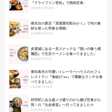
『ドライブイン笠松』で焼肉定食♪
2024年10月24日
南光台の新店『居酒屋旬彩みかく』で旬の食
材を使った和食を堪能♪
2024年4月29日
多賀城にある一見スナックな『憩いの喰う感
麺恋』で五目ラーメンを食べてきました♪
2023年9月9日
東松島市の可愛いトレーラーハウスのカフェ
レストラン『食結び ao』で素敵なランチを食
べてきました♪
2023年7月18日
村田町にある超メガ盛りのから揚げ定食が人
気！の『丸金食堂』へ行ってきました☆
2023年6月16日