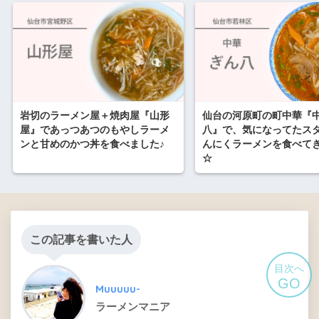
岩切のラーメン屋＋焼肉屋『山形
仙台の河原町の町中華『中
屋』であっつあつのもやしラーメ
八』で、気になってたス
ンと甘めのかつ丼を食べました♪
んにくラーメンを食べて
☆
この記事を書いた人
目次へ
GO
Muuuuu-
ラーメンマニア