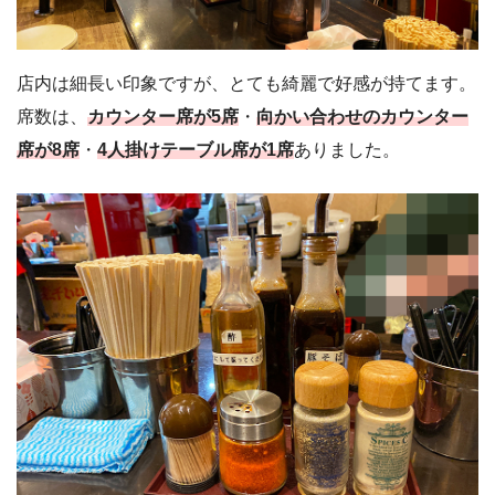
店内は細長い印象ですが、とても綺麗で好感が持てます。
席数は、
カウンター席が5席
・
向かい合わせのカウンター
席が8席
・
4人掛けテーブル席が1席
ありました。