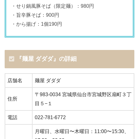
・せり鍋風豚そば（限定麺）：980円
・旨辛豚そば：900円
・から揚げ：1個190円
『麺屋 ダダダ』の詳細
店舗名
麺屋 ダダダ
〒983-0034 宮城県仙台市宮城野区扇町３丁
住所
目５−１
電話
022-781-6772
月曜日、水曜日〜木曜日：11:00〜15:30、