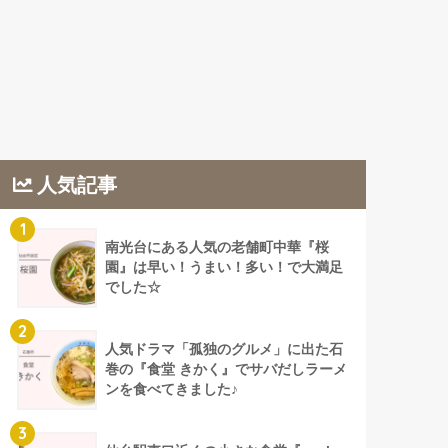
人気記事
1
南光台にある人気の老舗町中華『桜
園』は早い！うまい！多い！で大満足
でした☆
2
人気ドラマ「孤独のグルメ」に出た石
巻の『食堂 きかく』でサバだしラーメ
ンを食べてきました♪
3