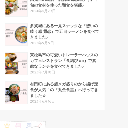
旬の食材を使った和食を堪能♪
2024年4月29日
多賀城にある一見スナックな『憩いの
喰う感 麺恋』で五目ラーメンを食べて
きました♪
2023年9月9日
東松島市の可愛いトレーラーハウスの
カフェレストラン『食結び ao』で素
敵なランチを食べてきました♪
2023年7月18日
村田町にある超メガ盛りのから揚げ定
食が人気！の『丸金食堂』へ行ってき
ました☆
2023年6月16日