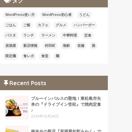
タグ
WordPress使い方
WordPress初心者
うどん
ごはん
ご飯
カフェ
グルメ
ハンバーガー
パスタ
ランチ
ラーメン
中華料理
定食
居酒屋
新店情報
村田町
海鮮
老舗
酒
限定麺
食レポ
食堂
麺
Recent Posts
ブルーインパルスの聖地！東松島市矢
本の『ドライブイン笠松』で焼肉定食
♪
2024年10月24日
南光台の新店『居酒屋旬彩みかく』で