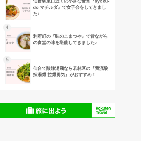
仙台駅東口近くの小さな食堂『syoku-
do マチルダ』で女子会をしてきまし
た♪
4
利府町の『味のこまつや』で昔ながら
の食堂の味を堪能してきました♪
5
仙台で酸辣湯麺なら若林区の『我流酸
辣湯麺 拉麺勇気』がおすすめ！