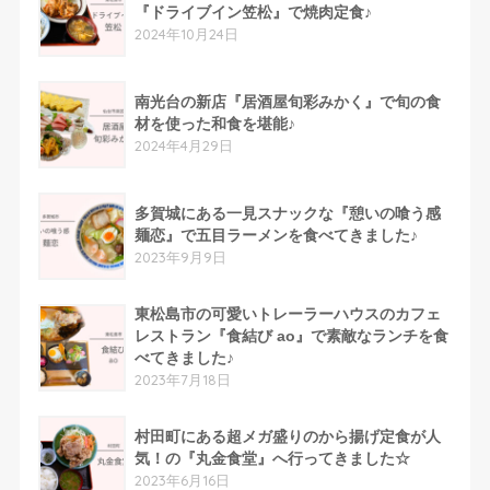
『ドライブイン笠松』で焼肉定食♪
2024年10月24日
南光台の新店『居酒屋旬彩みかく』で旬の食
材を使った和食を堪能♪
2024年4月29日
多賀城にある一見スナックな『憩いの喰う感
麺恋』で五目ラーメンを食べてきました♪
2023年9月9日
東松島市の可愛いトレーラーハウスのカフェ
レストラン『食結び ao』で素敵なランチを食
べてきました♪
2023年7月18日
村田町にある超メガ盛りのから揚げ定食が人
気！の『丸金食堂』へ行ってきました☆
2023年6月16日