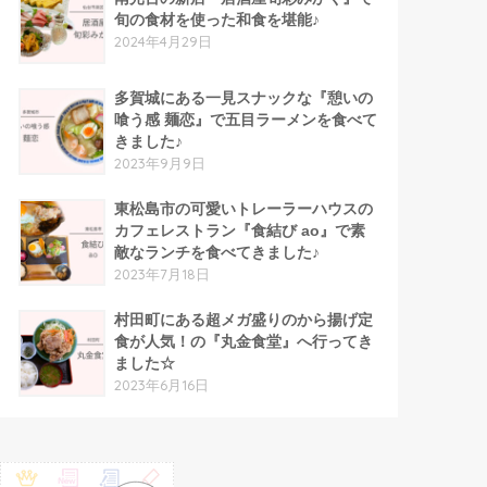
旬の食材を使った和食を堪能♪
2024年4月29日
多賀城にある一見スナックな『憩いの
喰う感 麺恋』で五目ラーメンを食べて
きました♪
2023年9月9日
東松島市の可愛いトレーラーハウスの
カフェレストラン『食結び ao』で素
敵なランチを食べてきました♪
2023年7月18日
村田町にある超メガ盛りのから揚げ定
食が人気！の『丸金食堂』へ行ってき
ました☆
2023年6月16日