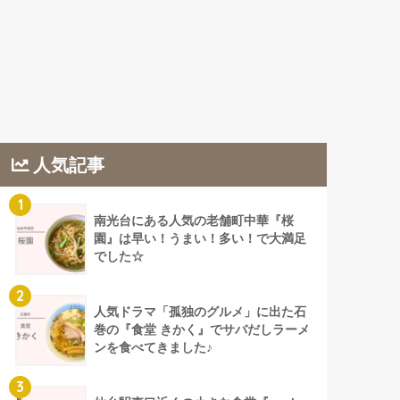
人気記事
1
南光台にある人気の老舗町中華『桜
園』は早い！うまい！多い！で大満足
でした☆
2
人気ドラマ「孤独のグルメ」に出た石
巻の『食堂 きかく』でサバだしラーメ
ンを食べてきました♪
3