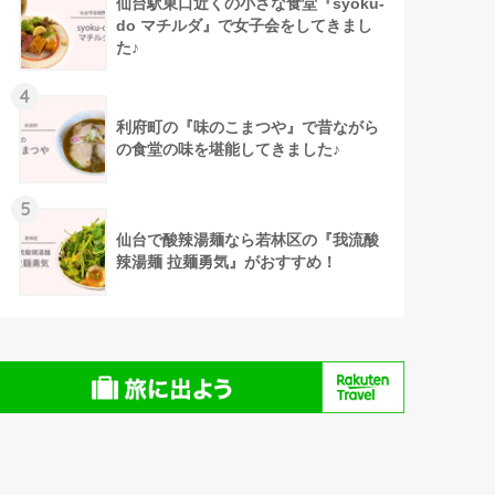
仙台駅東口近くの小さな食堂『syoku-
do マチルダ』で女子会をしてきまし
た♪
4
利府町の『味のこまつや』で昔ながら
の食堂の味を堪能してきました♪
5
仙台で酸辣湯麺なら若林区の『我流酸
辣湯麺 拉麺勇気』がおすすめ！