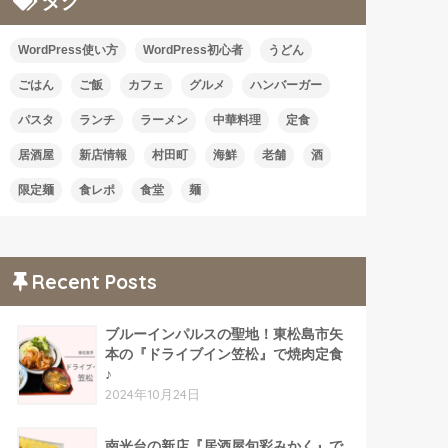
タグ
WordPress使い方
WordPress初心者
うどん
ごはん
ご飯
カフェ
グルメ
ハンバーガー
パスタ
ランチ
ラーメン
中華料理
定食
居酒屋
新店情報
村田町
海鮮
老舗
酒
限定麺
食レポ
食堂
麺
Recent Posts
ブルーインパルスの聖地！東松島市矢
本の『ドライブイン笠松』で焼肉定食
♪
2024年10月24日
南光台の新店『居酒屋旬彩みかく』で