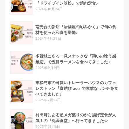
『ドライブイン笠松』で焼肉定食♪
2024年10月24日
南光台の新店『居酒屋旬彩みかく』で旬の食
材を使った和食を堪能♪
2024年4月29日
多賀城にある一見スナックな『憩いの喰う感
麺恋』で五目ラーメンを食べてきました♪
2023年9月9日
東松島市の可愛いトレーラーハウスのカフェ
レストラン『食結び ao』で素敵なランチを食
べてきました♪
2023年7月18日
村田町にある超メガ盛りのから揚げ定食が人
気！の『丸金食堂』へ行ってきました☆
2023年6月16日