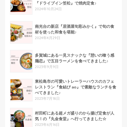
『ドライブイン笠松』で焼肉定食♪
2024年10月24日
南光台の新店『居酒屋旬彩みかく』で旬の食
材を使った和食を堪能♪
2024年4月29日
多賀城にある一見スナックな『憩いの喰う感
麺恋』で五目ラーメンを食べてきました♪
2023年9月9日
東松島市の可愛いトレーラーハウスのカフェ
レストラン『食結び ao』で素敵なランチを食
べてきました♪
2023年7月18日
村田町にある超メガ盛りのから揚げ定食が人
気！の『丸金食堂』へ行ってきました☆
2023年6月16日