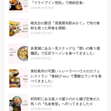
『ドライブイン笠松』で焼肉定食♪
2024年10月24日
南光台の新店『居酒屋旬彩みかく』で旬の食
材を使った和食を堪能♪
2024年4月29日
多賀城にある一見スナックな『憩いの喰う感
麺恋』で五目ラーメンを食べてきました♪
2023年9月9日
東松島市の可愛いトレーラーハウスのカフェ
レストラン『食結び ao』で素敵なランチを食
べてきました♪
2023年7月18日
村田町にある超メガ盛りのから揚げ定食が人
気！の『丸金食堂』へ行ってきました☆
2023年6月16日