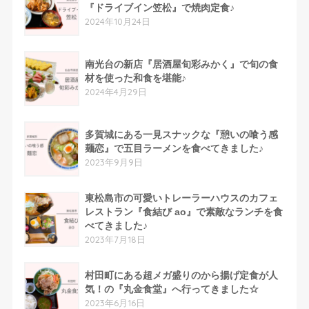
『ドライブイン笠松』で焼肉定食♪
2024年10月24日
南光台の新店『居酒屋旬彩みかく』で旬の食
材を使った和食を堪能♪
2024年4月29日
多賀城にある一見スナックな『憩いの喰う感
麺恋』で五目ラーメンを食べてきました♪
2023年9月9日
東松島市の可愛いトレーラーハウスのカフェ
レストラン『食結び ao』で素敵なランチを食
べてきました♪
2023年7月18日
村田町にある超メガ盛りのから揚げ定食が人
気！の『丸金食堂』へ行ってきました☆
2023年6月16日