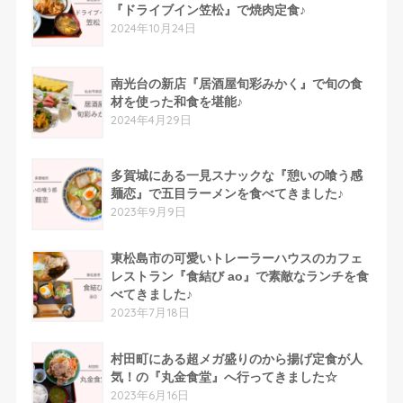
『ドライブイン笠松』で焼肉定食♪
2024年10月24日
南光台の新店『居酒屋旬彩みかく』で旬の食
材を使った和食を堪能♪
2024年4月29日
多賀城にある一見スナックな『憩いの喰う感
麺恋』で五目ラーメンを食べてきました♪
2023年9月9日
東松島市の可愛いトレーラーハウスのカフェ
レストラン『食結び ao』で素敵なランチを食
べてきました♪
2023年7月18日
村田町にある超メガ盛りのから揚げ定食が人
気！の『丸金食堂』へ行ってきました☆
2023年6月16日