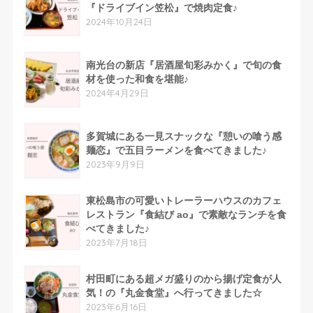
『ドライブイン笠松』で焼肉定食♪
2024年10月24日
南光台の新店『居酒屋旬彩みかく』で旬の食
材を使った和食を堪能♪
2024年4月29日
多賀城にある一見スナックな『憩いの喰う感
麺恋』で五目ラーメンを食べてきました♪
2023年9月9日
東松島市の可愛いトレーラーハウスのカフェ
レストラン『食結び ao』で素敵なランチを食
べてきました♪
2023年7月18日
村田町にある超メガ盛りのから揚げ定食が人
気！の『丸金食堂』へ行ってきました☆
2023年6月16日