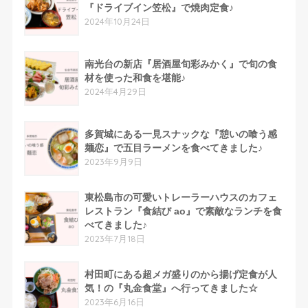
『ドライブイン笠松』で焼肉定食♪
2024年10月24日
南光台の新店『居酒屋旬彩みかく』で旬の食
材を使った和食を堪能♪
2024年4月29日
多賀城にある一見スナックな『憩いの喰う感
麺恋』で五目ラーメンを食べてきました♪
2023年9月9日
東松島市の可愛いトレーラーハウスのカフェ
レストラン『食結び ao』で素敵なランチを食
べてきました♪
2023年7月18日
村田町にある超メガ盛りのから揚げ定食が人
気！の『丸金食堂』へ行ってきました☆
2023年6月16日