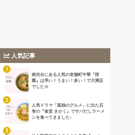
人気記事
1
南光台にある人気の老舗町中華『桜
園』は早い！うまい！多い！で大満足
でした☆
2
人気ドラマ「孤独のグルメ」に出た石
巻の『食堂 きかく』でサバだしラーメ
ンを食べてきました♪
3