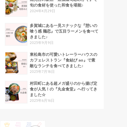
旬の食材を使った和食を堪能♪
2024年4月29日
多賀城にある一見スナックな『憩いの
喰う感 麺恋』で五目ラーメンを食べて
きました♪
2023年9月9日
東松島市の可愛いトレーラーハウスの
カフェレストラン『食結び ao』で素
敵なランチを食べてきました♪
2023年7月18日
村田町にある超メガ盛りのから揚げ定
食が人気！の『丸金食堂』へ行ってき
ました☆
2023年6月16日