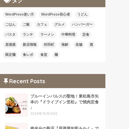
タグ
WordPress使い方
WordPress初心者
うどん
ごはん
ご飯
カフェ
グルメ
ハンバーガー
パスタ
ランチ
ラーメン
中華料理
定食
居酒屋
新店情報
村田町
海鮮
老舗
酒
限定麺
食レポ
食堂
麺
Recent Posts
ブルーインパルスの聖地！東松島市矢
本の『ドライブイン笠松』で焼肉定食
♪
2024年10月24日
南光台の新店『居酒屋旬彩みかく』で