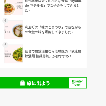
仙台駅東口近くの小さな食堂『syoku-
do マチルダ』で女子会をしてきまし
た♪
4
利府町の『味のこまつや』で昔ながら
の食堂の味を堪能してきました♪
5
仙台で酸辣湯麺なら若林区の『我流酸
辣湯麺 拉麺勇気』がおすすめ！