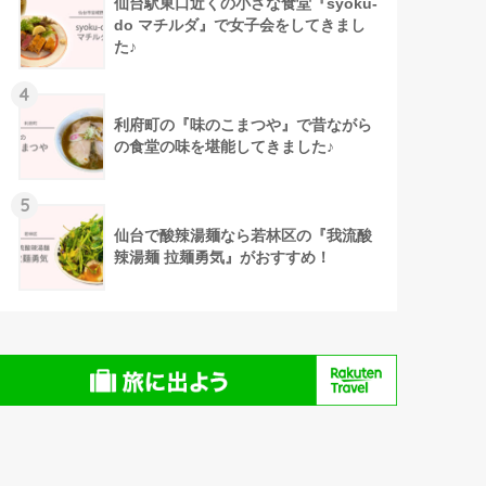
仙台駅東口近くの小さな食堂『syoku-
do マチルダ』で女子会をしてきまし
た♪
4
利府町の『味のこまつや』で昔ながら
の食堂の味を堪能してきました♪
5
仙台で酸辣湯麺なら若林区の『我流酸
辣湯麺 拉麺勇気』がおすすめ！