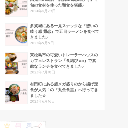
旬の食材を使った和食を堪能♪
2024年4月29日
多賀城にある一見スナックな『憩いの
喰う感 麺恋』で五目ラーメンを食べて
きました♪
2023年9月9日
東松島市の可愛いトレーラーハウスの
カフェレストラン『食結び ao』で素
敵なランチを食べてきました♪
2023年7月18日
村田町にある超メガ盛りのから揚げ定
食が人気！の『丸金食堂』へ行ってき
ました☆
2023年6月16日