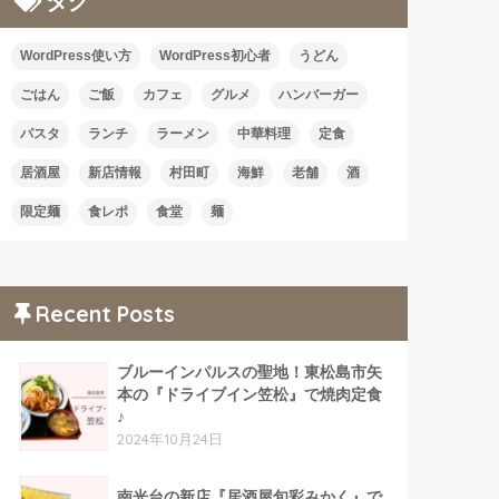
タグ
WordPress使い方
WordPress初心者
うどん
ごはん
ご飯
カフェ
グルメ
ハンバーガー
パスタ
ランチ
ラーメン
中華料理
定食
居酒屋
新店情報
村田町
海鮮
老舗
酒
限定麺
食レポ
食堂
麺
Recent Posts
ブルーインパルスの聖地！東松島市矢
本の『ドライブイン笠松』で焼肉定食
♪
2024年10月24日
南光台の新店『居酒屋旬彩みかく』で