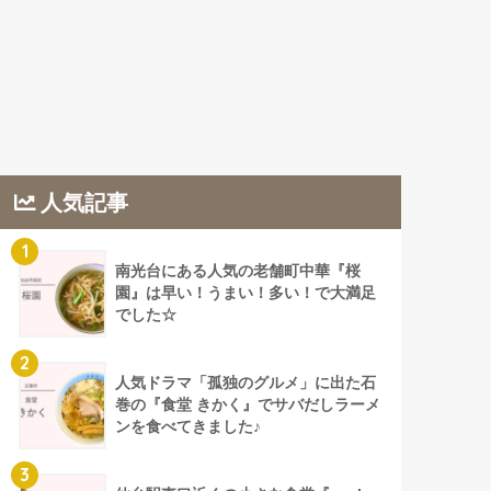
人気記事
1
南光台にある人気の老舗町中華『桜
園』は早い！うまい！多い！で大満足
でした☆
2
人気ドラマ「孤独のグルメ」に出た石
巻の『食堂 きかく』でサバだしラーメ
ンを食べてきました♪
3