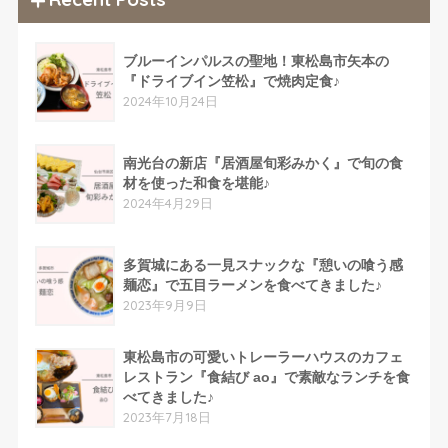
ブルーインパルスの聖地！東松島市矢本の
『ドライブイン笠松』で焼肉定食♪
2024年10月24日
南光台の新店『居酒屋旬彩みかく』で旬の食
材を使った和食を堪能♪
2024年4月29日
多賀城にある一見スナックな『憩いの喰う感
麺恋』で五目ラーメンを食べてきました♪
2023年9月9日
東松島市の可愛いトレーラーハウスのカフェ
レストラン『食結び ao』で素敵なランチを食
べてきました♪
2023年7月18日