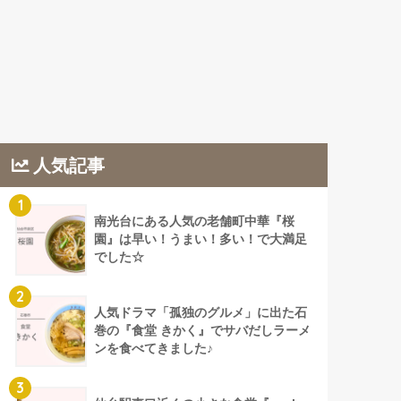
人気記事
1
南光台にある人気の老舗町中華『桜
園』は早い！うまい！多い！で大満足
でした☆
2
人気ドラマ「孤独のグルメ」に出た石
巻の『食堂 きかく』でサバだしラーメ
ンを食べてきました♪
3