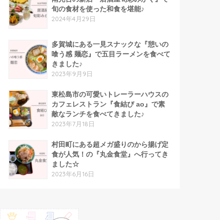
旬の食材を使った和食を堪能♪
2024年4月29日
多賀城にある一見スナックな『憩いの
喰う感 麺恋』で五目ラーメンを食べて
きました♪
2023年9月9日
東松島市の可愛いトレーラーハウスの
カフェレストラン『食結び ao』で素
敵なランチを食べてきました♪
2023年7月18日
村田町にある超メガ盛りのから揚げ定
食が人気！の『丸金食堂』へ行ってき
ました☆
2023年6月16日