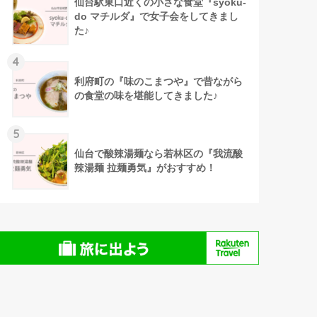
仙台駅東口近くの小さな食堂『syoku-
do マチルダ』で女子会をしてきまし
た♪
4
利府町の『味のこまつや』で昔ながら
の食堂の味を堪能してきました♪
5
仙台で酸辣湯麺なら若林区の『我流酸
辣湯麺 拉麺勇気』がおすすめ！