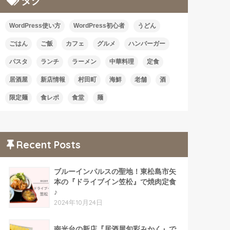
タグ
WordPress使い方
WordPress初心者
うどん
ごはん
ご飯
カフェ
グルメ
ハンバーガー
パスタ
ランチ
ラーメン
中華料理
定食
居酒屋
新店情報
村田町
海鮮
老舗
酒
限定麺
食レポ
食堂
麺
Recent Posts
ブルーインパルスの聖地！東松島市矢
本の『ドライブイン笠松』で焼肉定食
♪
2024年10月24日
南光台の新店『居酒屋旬彩みかく』で