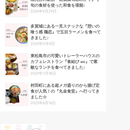
旬の食材を使った和食を堪能♪
2024年4月29日
多賀城にある一見スナックな『憩いの
喰う感 麺恋』で五目ラーメンを食べて
きました♪
2023年9月9日
東松島市の可愛いトレーラーハウスの
カフェレストラン『食結び ao』で素
敵なランチを食べてきました♪
2023年7月18日
村田町にある超メガ盛りのから揚げ定
食が人気！の『丸金食堂』へ行ってき
ました☆
2023年6月16日