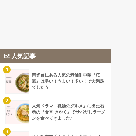
人気記事
1
南光台にある人気の老舗町中華『桜
園』は早い！うまい！多い！で大満足
でした☆
2
人気ドラマ「孤独のグルメ」に出た石
巻の『食堂 きかく』でサバだしラーメ
ンを食べてきました♪
3