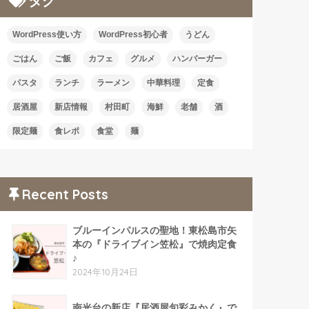
タグ
WordPress使い方
WordPress初心者
うどん
ごはん
ご飯
カフェ
グルメ
ハンバーガー
パスタ
ランチ
ラーメン
中華料理
定食
居酒屋
新店情報
村田町
海鮮
老舗
酒
限定麺
食レポ
食堂
麺
Recent Posts
ブルーインパルスの聖地！東松島市矢
本の『ドライブイン笠松』で焼肉定食
♪
2024年10月24日
南光台の新店『居酒屋旬彩みかく』で