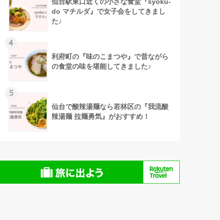
仙台駅東口近くの小さな食堂『syoku-
do マチルダ』で女子会をしてきまし
た♪
4
利府町の『味のこまつや』で昔ながら
の食堂の味を堪能してきました♪
5
仙台で酸辣湯麺なら若林区の『我流酸
辣湯麺 拉麺勇気』がおすすめ！